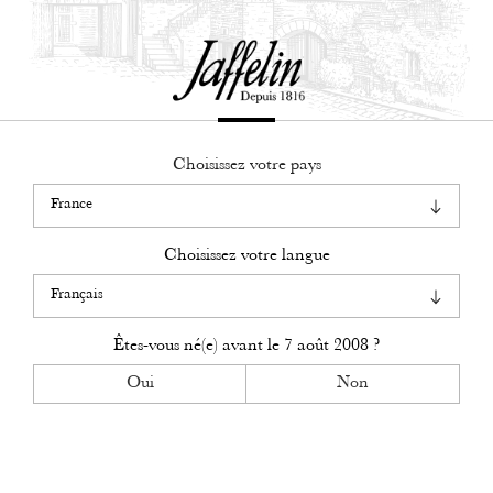
Togg
navig
1.
Choisissez votre pays
Les Chapitres
Découvrez les plus savoureux des vins de Bourgogne.
Choisissez votre langue
Êtes-vous né(e) avant le
7 août 2008
?
Oui
Non