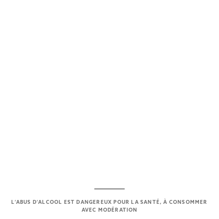
2.
Les Villages
Fleurons de nos climats de Bourgogne.
L’ABUS D’ALCOOL EST DANGEREUX POUR LA SANTÉ, À CONSOMMER
AVEC MODÉRATION