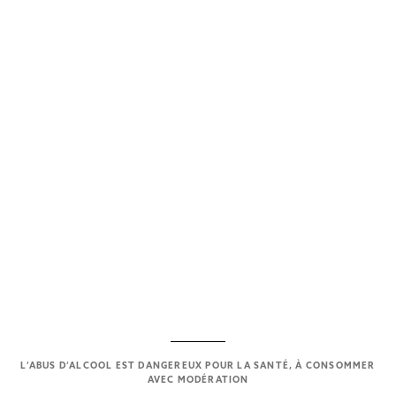
La plus petite des grandes
maisons de Bourgogne.
L’ABUS D’ALCOOL EST DANGEREUX POUR LA SANTÉ, À CONSOMMER
AVEC MODÉRATION